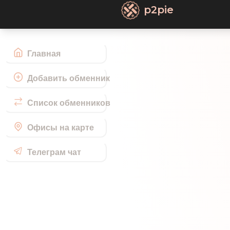
p2pie
Главная
Добавить обменник
Список обменников
Офисы на карте
Телеграм чат