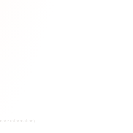
 more information)
.